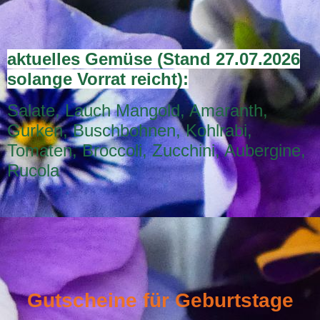
aktuelles Gemüse (Stand 27.07.2026
solange Vorrat reicht):
Salate, Lauch Mangold, Amaranth,
Gurken, Buschbohnen, Kohlrabi,
Tomaten, Broccoli, Zucchini, Aubergine,
Rucola
Gutscheine für Geburtstage