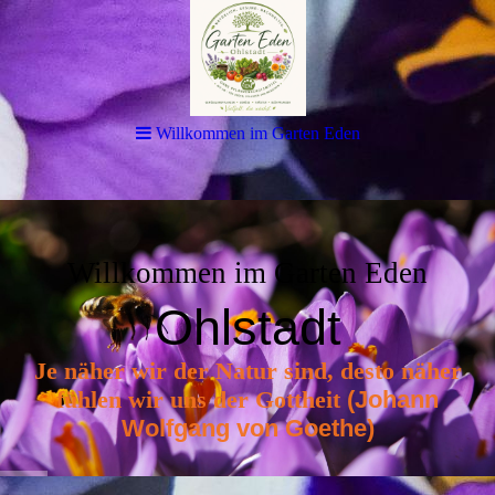
Willkommen im Garten Eden
Willkommen im Garten Eden
Ohlstadt
Je näher wir der Natur sind, desto näher
fühlen wir uns der Gottheit
(
Jo
hann
Wolfgang von Goe
the
)