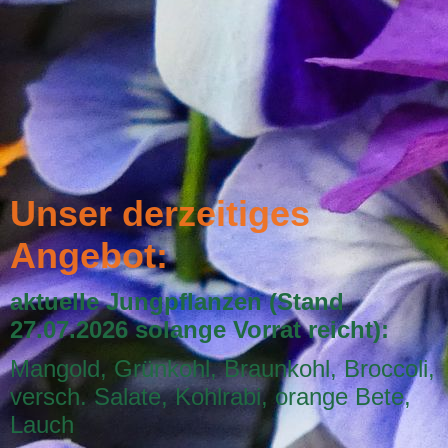
Unser derzeitiges
Angebot:
aktuelle Jungpflanzen (Stand
27.07.2026 solange Vorrat reicht):
Mangold, Grünkohl, Braunkohl, Broccoli,
versch. Salate, Kohlrabi, orange Bete,
Lauch